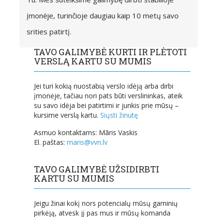
įmonėje, turinčioje daugiau kaip 10 metų savo
srities patirtį.
TAVO GALIMYBĖ KURTI IR PLĖTOTI
VERSLĄ KARTU SU MUMIS
Jei turi kokią nuostabią verslo idėją arba dirbi
įmonėje, tačiau nori pats būti verslininkas, ateik
su savo idėja bei patirtimi ir junkis prie mūsų –
kursime verslą kartu.
Siųsti žinutę
Asmuo kontaktams: Māris Vaskis
El. paštas:
maris@vvn.lv
TAVO GALIMYBĖ UŽSIDIRBTI
KARTU SU MUMIS
Jeigu žinai kokį nors potencialų mūsų gaminių
pirkėją, atvesk jį pas mus ir mūsų komanda