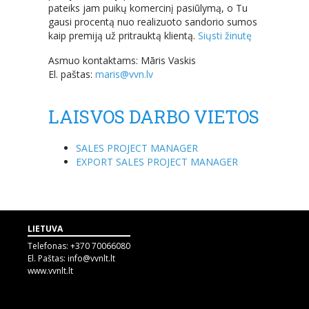
pateiks jam puikų komercinį pasiūlymą, o Tu
gausi procentą nuo realizuoto sandorio sumos
kaip premiją už pritrauktą klientą.
Siųsti žinutę
Asmuo kontaktams: Māris Vaskis
El. paštas:
maris@vvn.lv
LAISVOS DARBO VIETOS
SALES PROJECT MANAGER
EXPORT SALES PROJECT MANAGER
LIETUVA
Telefonas:
+370 70066080
El. Paštas:
info@vvnlt.lt
www.vvnlt.lt