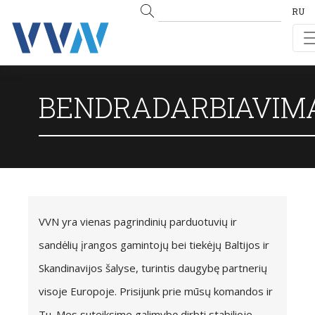
RU
BENDRADARBIAVIM
VVN yra vienas pagrindinių parduotuvių ir
sandėlių įrangos gamintojų bei tiekėjų Baltijos ir
Skandinavijos šalyse, turintis daugybę partnerių
visoje Europoje. Prisijunk prie mūsų komandos ir
Tu. Mes suteiksime galimybę dirbti stabilioje