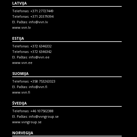
LATVIJA
Telefonas:
+371 27727449
Telefonas:
+371 20379394
El. Paštas:
info@vvn.lv
www.vvn.lv
ESTIJA
Telefonas:
+372 6346332
Telefonas:
+372 6346342
El. Paštas:
info@vvn.ee
www.vvn.ee
SUOMIJA
Telefonas:
+358 753263323
El. Paštas:
info@vvn.fi
www.vvn.fi
ŠVEDIJA
Telefonas:
+46 107502388
El. Paštas:
info@vvngroup.se
www.vvngroup.se
NORVEGIJA