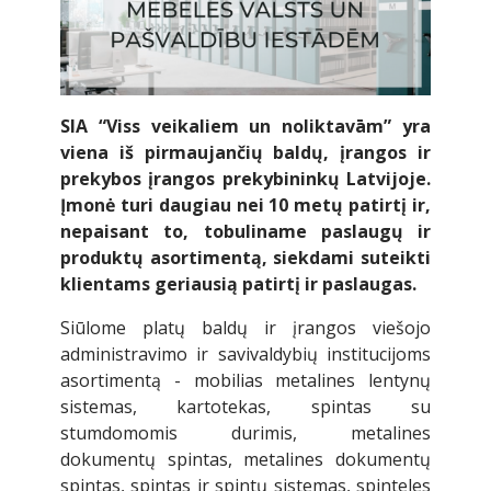
SIA “Viss veikaliem un noliktavām” yra
viena iš pirmaujančių baldų, įrangos ir
prekybos įrangos prekybininkų Latvijoje.
Įmonė turi daugiau nei 10 metų patirtį ir,
nepaisant to, tobuliname paslaugų ir
produktų asortimentą, siekdami suteikti
klientams geriausią patirtį ir paslaugas.
Siūlome platų baldų ir įrangos viešojo
administravimo ir savivaldybių institucijoms
asortimentą - mobilias metalines lentynų
sistemas, kartotekas, spintas su
stumdomomis durimis, metalines
dokumentų spintas, metalines dokumentų
spintas, spintas ir spintų sistemas, spinteles