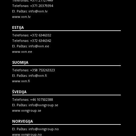
Telefonas:
+371 27727449
Telefonas:
+371 20379394
El. Paštas:
info@vvn.lv
www.vvn.lv
ESTIJA
Telefonas:
+372 6346332
Telefonas:
+372 6346342
El. Paštas:
info@vvn.ee
www.vvn.ee
SUOMIJA
Telefonas:
+358 753263323
El. Paštas:
info@vvn.fi
www.vvn.fi
ŠVEDIJA
Telefonas:
+46 107502388
El. Paštas:
info@vvngroup.se
www.vvngroup.se
NORVEGIJA
El. Paštas:
info@vvngroup.no
www.vvngroup.no