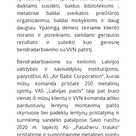
daiktams susidėti, baldus bibliotekoms ,
metaliniai baldai sveikatos priežiūros
organizavimui, baldai mokykloms ir daug
daugiau. Ypatingą dėmesį skiriame kliento
norams ir poreikiams, siekdami geriausio
rezultato ir suteikti kuo geresnę
bendradarbiavimo su VVN patirtį.
Bendradarbiavome su keliomis Latvijos
valstybės ir savivaldybių institucijomis,
pavyzdžiui, AS „Air Baltic Corporation“, kuriai
mūsų komanda pristatė 250 metalinių
spintų. VAS „Latvijas pasts“ taip pat buvo
vienas iš mūsų klientų ir VVN komanda atliko
parduotuvių lentynų montavimą pašto
skyriuose bei padėklų lentynų pristatymą ir
surinkimą sandėlio patalpose. Savo ruožtu
2020 m. lapkritį AS „Pasažieru trauks“
pristatėme ir sumontavome metalines spintų