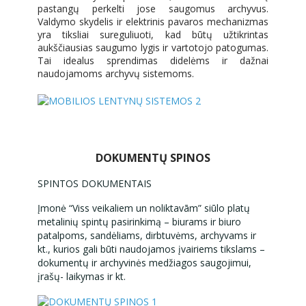
pastangų perkelti jose saugomus archyvus.
Valdymo skydelis ir elektrinis pavaros mechanizmas
yra tiksliai sureguliuoti, kad būtų užtikrintas
aukščiausias saugumo lygis ir vartotojo patogumas.
Tai idealus sprendimas didelėms ir dažnai
naudojamoms archyvų sistemoms.
DOKUMENTŲ SPINOS
SPINTOS DOKUMENTAIS
Įmonė “Viss veikaliem un noliktavām” siūlo platų
metalinių spintų pasirinkimą – biurams ir biuro
patalpoms, sandėliams, dirbtuvėms, archyvams ir
kt., kurios gali būti naudojamos įvairiems tikslams –
dokumentų ir archyvinės medžiagos saugojimui,
įrašų- laikymas ir kt.