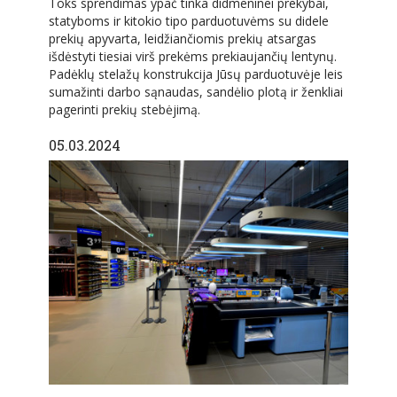
Toks sprendimas ypač tinka didmeninei prekybai,
statyboms ir kitokio tipo parduotuvėms su didele
prekių apyvarta, leidžiančiomis prekių atsargas
išdėstyti tiesiai virš prekėms prekiaujančių lentynų.
Padėklų stelažų konstrukcija Jūsų parduotuvėje leis
sumažinti darbo sąnaudas, sandėlio plotą ir ženkliai
pagerinti prekių stebėjimą.
05.03.2024